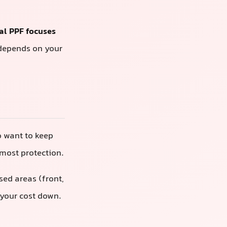
区域
，如前保险
多久。
乎全新的车主。
镜，有时还有门