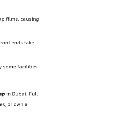
护的清漆层。
放在户外、长途
）。您可以避免
上，您可能不会
能更明显。