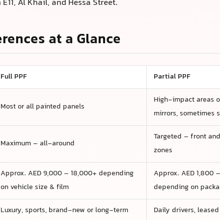
一览
全车PPF
局部PPF
仅高冲击区域（车头
大部分或所有喷漆面板
有门槛）
最高——全面保护
有针对性——车头和
约AED 9,000 – 18,000+，取决于车型尺
约AED 1,800 – 5,
寸和膜的类型
豪华车、跑车、新车或长期持有者
日常用车、租赁车、
中等——车头保持更
高——整车几乎可以保持无碎裂
显示正常磨损