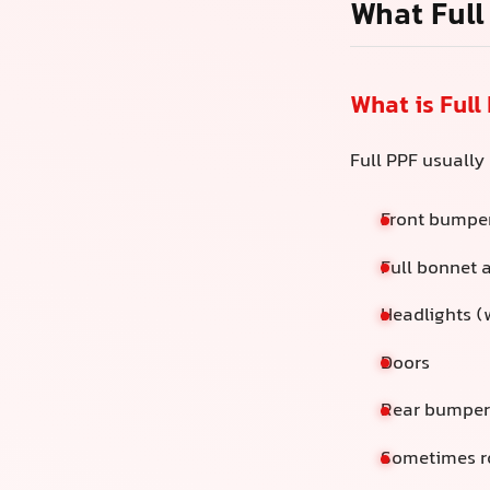
什么是全车P
全车PPF通常包
前保险杠
整个引擎盖
大灯（合法
车门
后保险杠和
有时还包括车
您的汽车漆面几
擦。