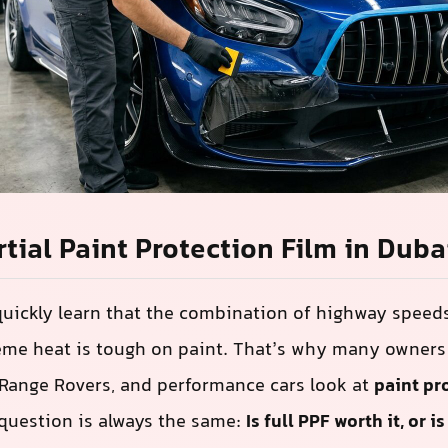
PF与局部PPF的对比
快就会发现，高速行驶、风沙和极端高温的组合对车漆
多Patrols、Land Cruisers、Range Rovers
护膜（PPF）
。最常见的问题总是相同的：
全车PPF
够了？