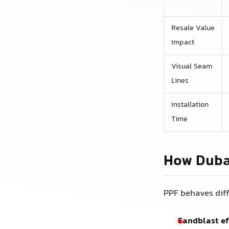
视觉接缝线
安装时间
迪拜的环
PPF在迪拜的
高速公路上
慢慢磨损前
极端高温
：
缘翘起。
重型SUV
：P
起的石块的