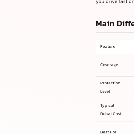
主要区别
特点
覆盖范围
保护级别
迪拜典型费
用
最适合
对转售价值
的影响