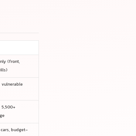
、后视镜，有时还
脆弱区域
500+，取决于套餐
预算有限的车主
清洁，其余部分