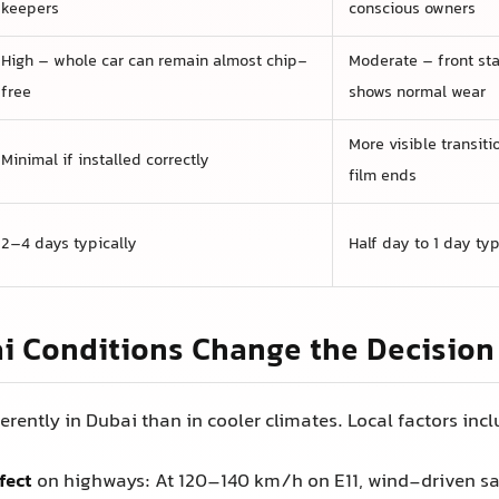
如果安装正确则不明显
膜结束处过渡线可能
通常2–4天
通常半天到1天
境条件如何影响决策
表现与在较凉爽气候下的表现不同。当地因素包括：
的
风沙侵蚀效应
：在E11上以120-140公里/小时的速度
保险杠、引擎盖和侧后视镜。
超过45°C的温度加上深色车漆会使劣质膜承受压力，导致
atrol、Land Cruiser等SUV车身较高，因此其前端更
直接撞击。