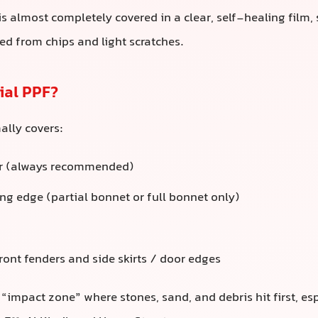
PF？
盖：
始终推荐）
（部分引擎盖或仅整个引擎盖）
翼子板和侧裙/车门边缘
区”，即石块、沙子和碎屑首先撞击的地方，尤其是在E11、Al
et上快速行驶时。