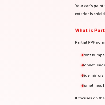
什么是局部P
局部PPF通常覆
前保险杠（
引擎盖前缘
侧后视镜
有时还有前
它主要针对“冲击
Hessa Stre