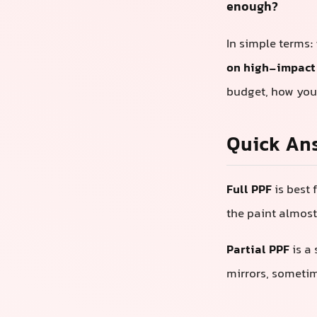
简单来说：
全车
杠和引擎盖。正
快速回答
全车PPF
最适合
它费用更高，但
局部PPF
是一种
槛）免受石屑和
全车PPF