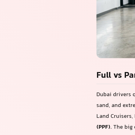
迪拜全车P
迪拜的司机很
验。这就是为什么许
都会考虑
漆面保
局部PPF就足