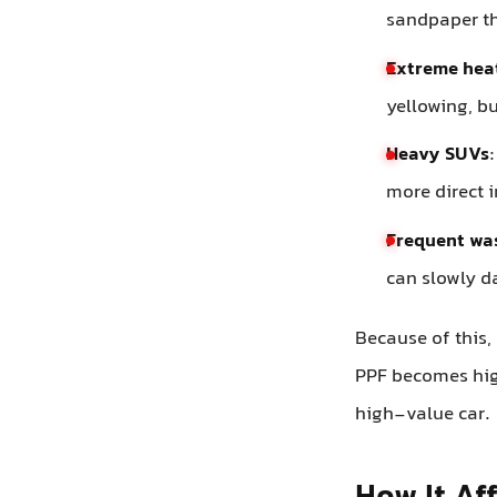
频繁洗车
：
因此，在迪拜，
驾驶或拥有高价
它如何影
对外观的影
全车PPF
：
面板出现不
局部PPF
：
注意到过渡