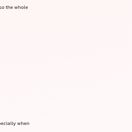
 Khail和