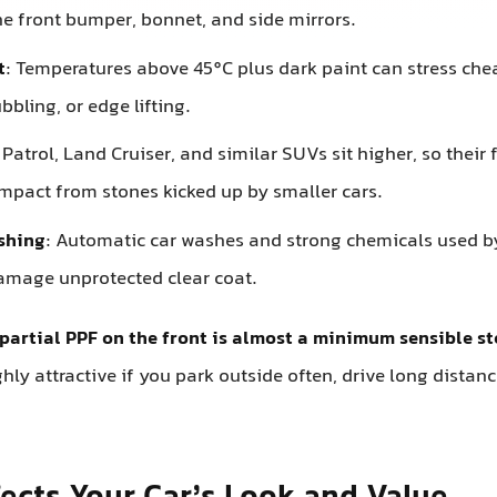
自动洗车和一些设施使用的强力化学品会慢慢损坏未受保
前端局部PPF几乎是最低限度的明智选择
。如果您经常停
值汽车，全车PPF将非常有吸引力。
响您的汽车外观和价值
响
使整车看起来均匀有光泽（如果您选择哑光膜，则为哑光
同的老化现象。
受保护区域保持更美观；其余部分正常老化。在浅色车辆
；在深色车辆上，膜的边缘和光泽差异在近距离观察时可