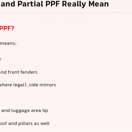
PF？
括：
和前翼子板
情况下）、侧后视镜
行李箱边缘
顶和A/B柱
乎完全覆盖在透明的自修复膜中，因此整个外部都能免受