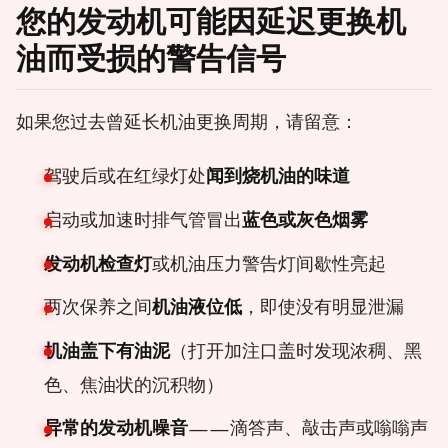
您的发动机可能因延迟更换机
油而受损的警告信号
如果您过去曾延长机油更换周期，请留意：
驾驶后或在红绿灯处
闻到烧机油的味道
启动或加速时排气管冒出
蓝色或灰色烟雾
发动机检查灯
或机油压力警告灯间歇性亮起
两次保养之间
机油液位低
，即使没有明显泄漏
机油盖下有油泥
（打开加注口盖时发现浓稠、黑
色、焦油状的沉积物）
异常的发动机噪音
——滴答声、敲击声或嗡嗡声