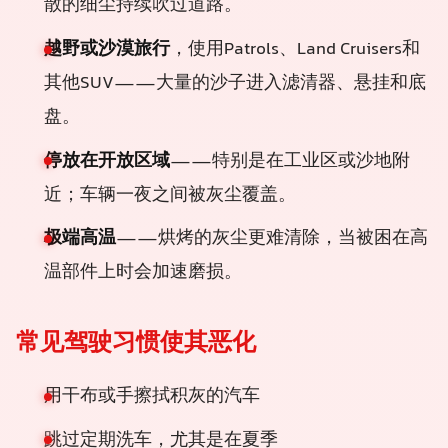
散的细尘持续吹过道路。
越野或沙漠旅行
，使用Patrols、Land Cruisers和
其他SUV——大量的沙子进入滤清器、悬挂和底
盘。
停放在开放区域
——特别是在工业区或沙地附
近；车辆一夜之间被灰尘覆盖。
极端高温
——烘烤的灰尘更难清除，当被困在高
温部件上时会加速磨损。
常见驾驶习惯使其恶化
用干布或手擦拭积灰的汽车
跳过定期洗车，尤其是在夏季