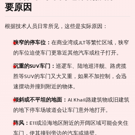
要原因
根据技术人员日常所见，这些是实际原因：
狭窄的停车位：
在商业湾或JLT等繁忙区域，狭窄
的车位迫使车门更靠近其他汽车或柱子打开。
沉重的SUV车门：
巡逻车、陆地巡洋舰、路虎揽
胜等SUV的车门又大又重，如果不加控制，会迅
速摆动并撞到附近的物体。
倾斜或不平坦的地面：
Al Khail路建筑物或旧建筑
的地下停车场坡道会让车门意外地打开。
阵风：
E11或沿海地区附近的开阔区域可能会夹住
车门，使其撞到旁边的汽车或墙壁。