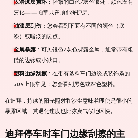
仅清漆层损坏：
轻微的白色/灰色痕迹，颜色没有
变化——通常只在顶部保护层。
油漆层刮伤：
您会看到下面有不同的颜色（底
漆）或暗淡的斑点。
金属暴露：
可见银色/灰色裸露金属，通常带有粗
糙的边缘或小缺口。
塑料边缘刮擦：
在带有塑料车门边缘或装饰条的
SUV上很常见；您会看到黑色或深色塑料。
在迪拜，持续的阳光照射和沙尘意味着即使是很小的
暴露区域，其退化速度也比凉爽气候地区快。
迪拜停车时车门边缘刮擦的主