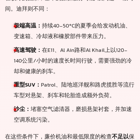
间。迪拜则不同：
极端高温：
持续40-50°C的夏季会给发动机油、
变速箱、冷却液和橡胶部件带来压力。
高速驾驶：
在E11、Al Ain路和Al Khail上以120-
140公里/小时的速度长时间行驶，需要强劲的冷
却和健康的刹车。
重型SUV：
Patrol、陆地巡洋舰和路虎揽胜等流行
车型对悬架、刹车和轮胎造成额外负荷。
沙尘：
堵塞空气滤清器，磨损悬架衬套，并加速
空调系统污染。
在这些条件下，廉价机油和最低限度的检查
不足以
保