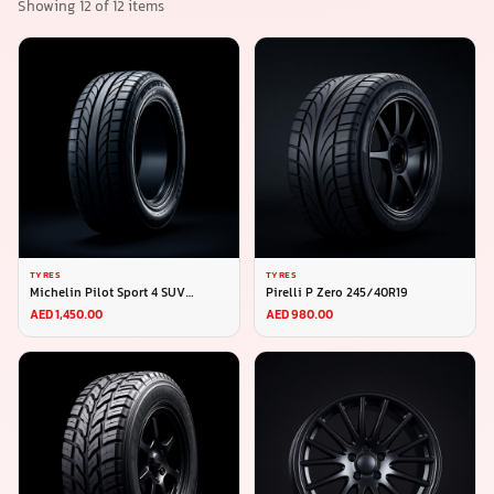
Showing
12
of
12
items
TYRES
TYRES
Michelin Pilot Sport 4 SUV
Pirelli P Zero 245/40R19
275/45R20
AED 1,450.00
AED 980.00