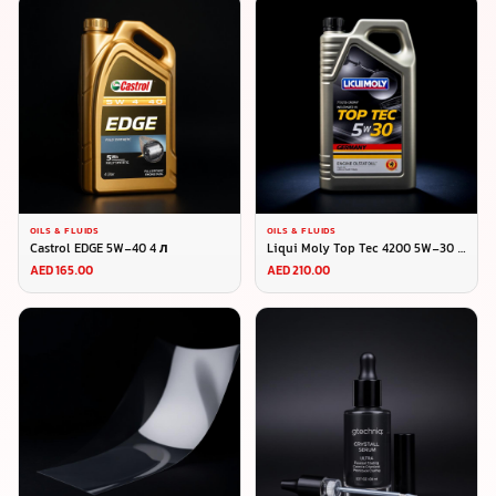
OILS & FLUIDS
OILS & FLUIDS
Castrol EDGE 5W-40 4 л
Liqui Moly Top Tec 4200 5W-30 5
л
AED 165.00
AED 210.00