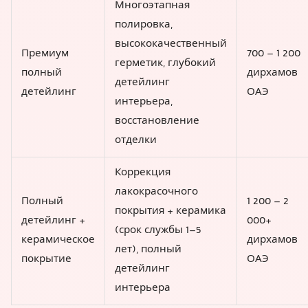
Многоэтапная
полировка,
высококачественный
Премиум
700 – 1 200
герметик, глубокий
полный
дирхамов
детейлинг
детейлинг
ОАЭ
интерьера,
восстановление
отделки
Коррекция
лакокрасочного
Полный
1 200 – 2
покрытия + керамика
детейлинг +
000+
(срок службы 1–5
керамическое
дирхамов
лет), полный
покрытие
ОАЭ
детейлинг
интерьера