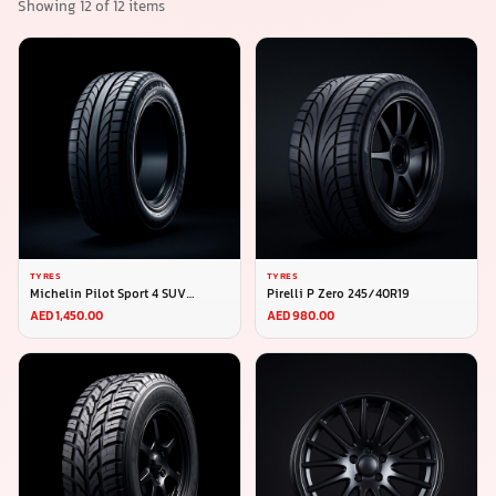
Showing
12
of
12
items
TYRES
TYRES
Michelin Pilot Sport 4 SUV
Pirelli P Zero 245/40R19
275/45R20
AED 1,450.00
AED 980.00