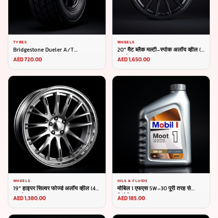
TYRES
WHEELS
Bridgestone Dueler A/T
20" मैट ब्लैक मल्टी-स्पोक अलॉय व्हील (4
265/65R17
का सेट)
AED 720.00
AED 1,650.00
WHEELS
OILS & FLUIDS
19" हाइपर सिल्वर फोर्ज्ड अलॉय व्हील (4
मोबिल 1 एफएस 5W-30 पूरी तरह से
का सेट)
सिंथेटिक 4L
AED 1,380.00
AED 185.00