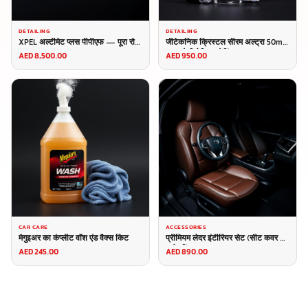
DETAILING
DETAILING
XPEL अल्टीमेट प्लस पीपीएफ — पूरा रोल
जीटेकनिक क्रिस्टल सीरम अल्ट्रा 50ml
(1.52m × 15m)
— प्रो सिरेमिक कोटिंग
AED 8,500.00
AED 950.00
CAR CARE
ACCESSORIES
मेगुइअर का कंप्लीट वॉश एंड वैक्स किट
प्रीमियम लेदर इंटीरियर सेट (सीट कवर +
स्टीयरिंग कवर)
AED 245.00
AED 890.00