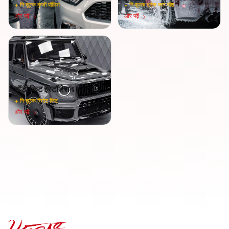
+
निःशुल्क कुंजी पॉलिश
+
निःशुल्क ट्रंक कार वॉश
और पढ़ें
और पढ़ें
बॉडी किट इंस्टॉलेशन
+
निःशुल्क रिमोट किट
और पढ़ें