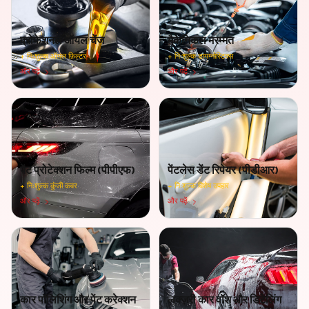
प्रोफेशनल ऑयल चेंज
मैकेनिकल मरम्मत
+
निःशुल्क ऑयल फ़िल्टर
+
निःशुल्क डायग्नोस्टिक्स
और पढ़ें
और पढ़ें
पेंट प्रोटेक्शन फिल्म (पीपीएफ)
पेंटलेस डेंट रिपेयर (पीडीआर)
+
निःशुल्क कुंजी कवर
+
निःशुल्क विशेष उपहार
और पढ़ें
और पढ़ें
कार पॉलिशिंग और पेंट करेक्शन
लक्ज़री कार वॉश और डिटेलिंग