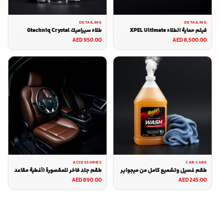
DETAILING
DETAILING
فيلم حماية الطلاء XPEL Ultimate
طلاء سيراميك Gtechniq Crystal
Plus — لفة كاملة (1.52م × 15م)
Serum Ultra 50 مل
AED 950.00
AED 8,500.00
ACCESSORIES
CAR CARE
طقم غسيل وتشميع كامل من ميجواير
طقم جلد فاخر للمقصورة (أغطية مقاعد
+ غطاء مقود)
AED 890.00
AED 245.00