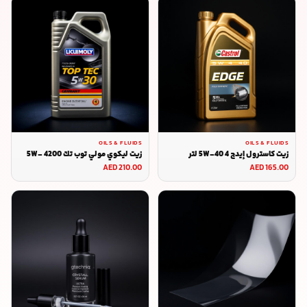
OILS & FLUIDS
OILS & FLUIDS
زيت كاسترول إيدج 5W-40 4 لتر
زيت ليكوي مولي توب تك 4200 5W-
30 5 لتر
AED 210.00
AED 165.00