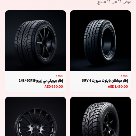
عرض
12
من
12
منتج
TYRES
TYRES
إطار ميشلان بايلوت سبورت 4 SUV
إطار بيريلي بي زيرو 245/40R19
275/45R20
AED 980.00
AED 1,450.00